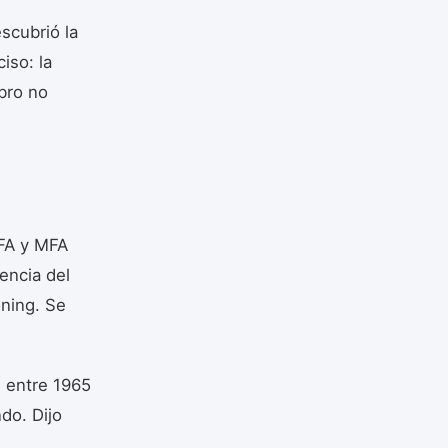
scubrió la
iso: la
ebro no
BFA y MFA
uencia del
ning. Se
 entre 1965
do. Dijo