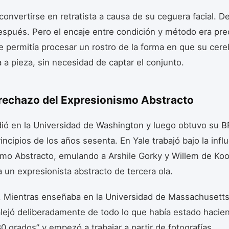
convertirse en retratista a causa de su ceguera facial. De
spués. Pero el encaje entre condición y método era prec
le permitía procesar un rostro de la forma en que su cer
a a pieza, sin necesidad de captar el conjunto.
l rechazo del Expresionismo Abstracto
ió en la Universidad de Washington y luego obtuvo su 
incipios de los años sesenta. En Yale trabajó bajo la infl
mo Abstracto, emulando a Arshile Gorky y Willem de Koo
 un expresionista abstracto de tercera ola.
. Mientras enseñaba en la Universidad de Massachusetts
alejó deliberadamente de todo lo que había estado hacien
80 grados” y empezó a trabajar a partir de fotografías.