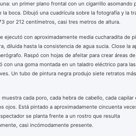
una: un primer plano frontal con un cigarrillo asomando p
la boca. Dibujó una cuadrícula sobre la fotografía y la tr
73 por 212 centímetros, casi tres metros de altura.
se ejecutó con aproximadamente media cucharadita de pi
ra, diluida hasta la consistencia de agua sucia. Close la a
aerógrafo. Raspó con hojas de afeitar para crear áreas de
otó con una goma montada en un taladro eléctrico para la
ves. Un tubo de pintura negra produjo siete retratos m
o muestra cada poro, cada hebra de cabello, cada capilar 
os ojos. Está pintado a aproximadamente cincuenta vece
 espectador se planta frente a un rostro que resulta
mente, casi incómodamente presente.