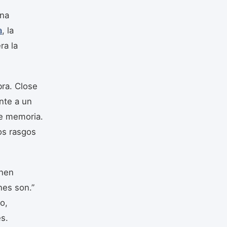
una
a
, la
ra la
bra. Close
nte a un
de memoria.
os rasgos
enen
nes son.”
o,
s.