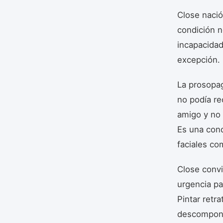
Close nació
condición n
incapacidad
excepción.
La prosopag
no podía re
amigo y no 
Es una cond
faciales co
Close convi
urgencia pa
Pintar retr
descompone