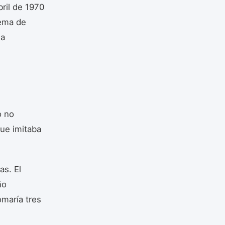
ril de 1970
tema de
na
o no
ue imitaba
as. El
ño
omaría tres