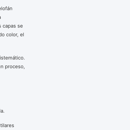
elofán
a
s capas se
o color, el
istemático.
un proceso,
la.
tilares