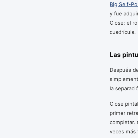
Big Self-Por
y fue adqui
Close: el r
cuadrícula.
Las pint
Después de 
simplement
la separaci
Close pinta
primer retr
completar. 
veces más t