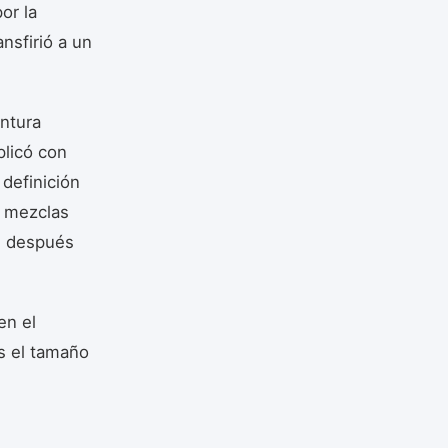
or la
ansfirió a un
ntura
plicó con
 definición
s mezclas
ás después
en el
s el tamaño