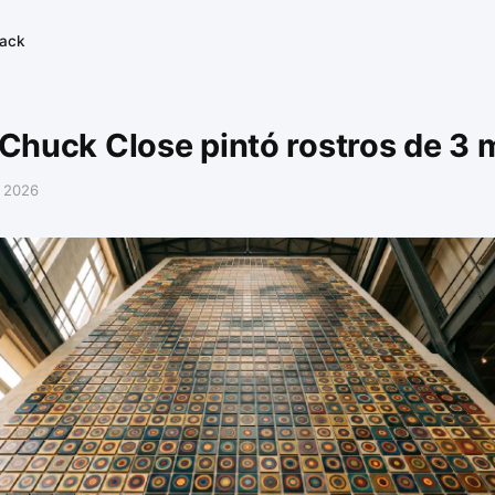
tack
huck Close pintó rostros de 3 
 2026