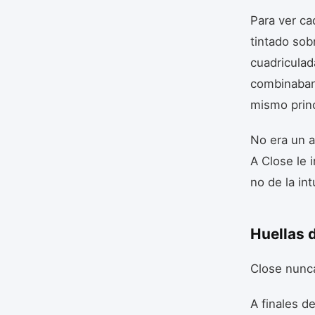
Para ver ca
tintado sob
cuadriculad
combinaban,
mismo princ
No era un a
A Close le 
no de la int
Huellas d
Close nunca
A finales d