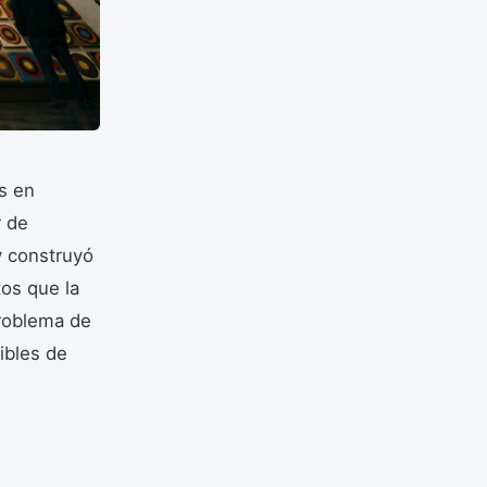
os en
r de
y construyó
os que la
problema de
ibles de