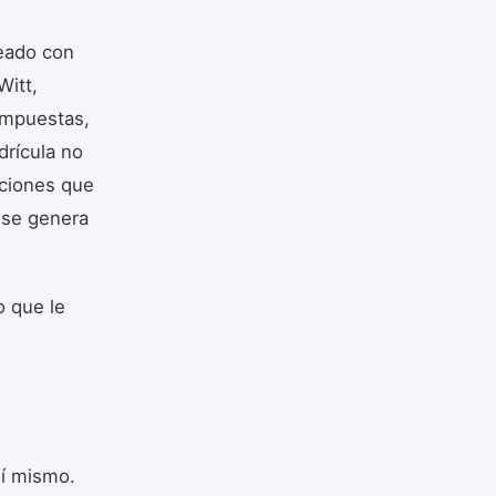
neado con
Witt,
oimpuestas,
drícula no
cciones que
 se genera
o que le
sí mismo.