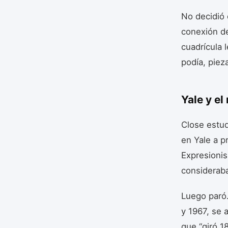
No decidió 
conexión de
cuadrícula 
podía, piez
Yale y e
Close estud
en Yale a pr
Expresionis
consideraba
Luego paró
y 1967, se 
que “giró 1