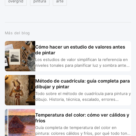
overgrid
pintura
arte
Más del blog
Cómo hacer un estudio de valores antes
de pintar
Los estudios de valor simplifican la referencia en
niveles tonales para planificar luz y sombra antes
de pintar. La técnica que usaban los grandes
maestros.
Método de cuadrícula: guía completa para
dibujar y pintar
Todo sobre el método de cuadrícula para pintura y
dibujo. Historia, técnica, escalado, errores
comunes y herramientas digitales que reemplazan
la regla.
Temperatura del color: cómo ver cálidos y
fríos
Guía completa de temperatura del color en
pintura: colores cálidos y fríos, por qué todo tono