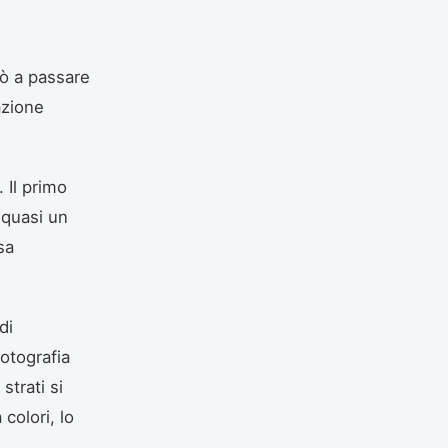
tò a passare
azione
 Il primo
 quasi un
sa
di
fotografia
strati si
colori, lo