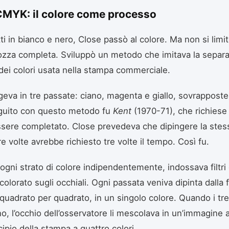
 CMYK: il colore come processo
tti in bianco e nero, Close passò al colore. Ma non si limi
ozza completa. Sviluppò un metodo che imitava la separ
ei colori usata nella stampa commerciale.
geva in tre passate: ciano, magenta e giallo, sovrapposte.
eguito con questo metodo fu
Kent
(1970-71), che richiese
sere completato. Close prevedeva che dipingere la stes
e volte avrebbe richiesto tre volte il tempo. Così fu.
ogni strato di colore indipendentemente, indossava filtri 
olorato sugli occhiali. Ogni passata veniva dipinta dalla 
 quadrato per quadrato, in un singolo colore. Quando i tre 
, l’occhio dell’osservatore li mescolava in un’immagine a 
ipio della stampa a quattro colori.