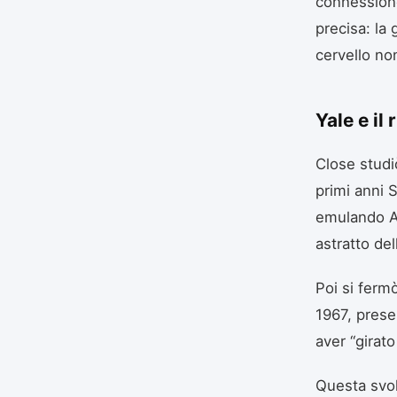
connessione
precisa: la 
cervello no
Yale e il
Close studiò
primi anni S
emulando Ar
astratto del
Poi si ferm
1967, prese
aver “girato
Questa svol