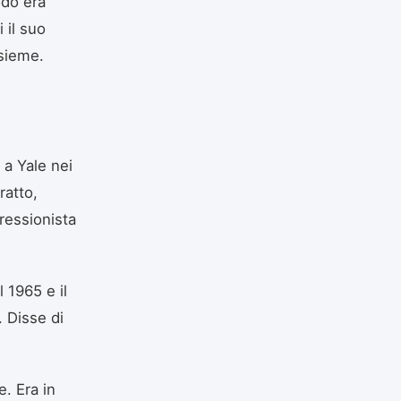
odo era
 il suo
nsieme.
 a Yale nei
ratto,
ressionista
 1965 e il
. Disse di
. Era in