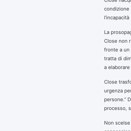
condizione 
l’incapacità
La prosopag
Close non r
fronte a un
tratta di di
a elaborare 
Close trasf
urgenza per
persone.” Di
processo, s
Non scelse d