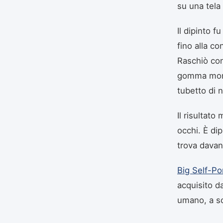
su una tela 
Il dipinto f
fino alla c
Raschiò con
gomma monta
tubetto di n
Il risultato
occhi. È dip
trova davan
Big Self-Por
acquisito da
umano, a sc