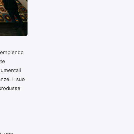
 riempiendo
ite
onumentali
nze. Il suo
 produsse
a, una