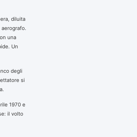
era, diluita
e aerografo.
con una
bide. Un
ianco degli
ettatore si
a.
rile 1970 e
e: il volto