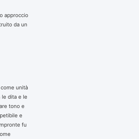
so approccio
ruito da un
i come unità
le dita e le
eare tono e
petibile e
 impronte fu
 come