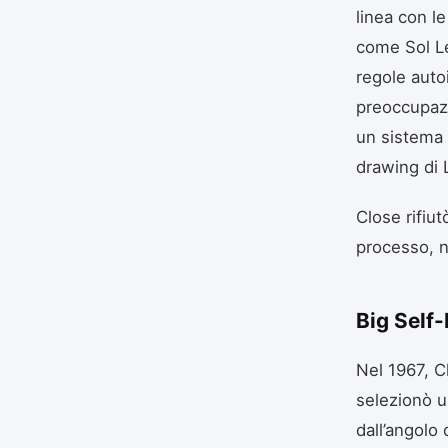
linea con le
come Sol Le
regole auto
preoccupazi
un sistema d
drawing di L
Close rifiutò
processo, no
Big Self-
Nel 1967, C
selezionò u
dall’angolo 