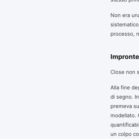
Non era una
sistematico
processo, no
Impronte 
Close non s
Alla fine de
di segno. 
premeva sull
modellato. 
quantificab
un colpo co