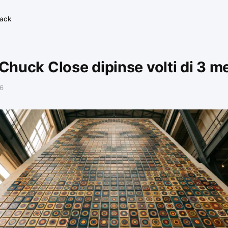
tack
huck Close dipinse volti di 3 me
6