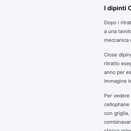
I dipinti
Dopo i ritra
a una tavol
meccanica d
Close dipin
ritratto es
anno per es
immagine tr
Per vedere 
cellophane c
con griglia,
combinavano
stesso princ