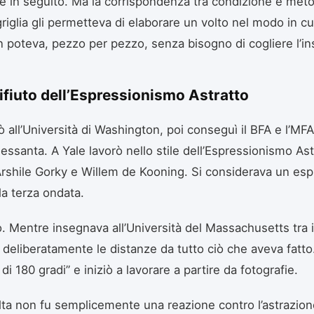
 in seguito. Ma la corrispondenza tra condizione e met
griglia gli permetteva di elaborare un volto nel modo in cui
n poteva, pezzo per pezzo, senza bisogno di cogliere l’i
 rifiuto dell’Espressionismo Astratto
 all’Università di Washington, poi conseguì il BFA e l’MFA
essanta. A Yale lavorò nello stile dell’Espressionismo Ast
shile Gorky e Willem de Kooning. Si considerava un esp
la terza ondata.
ò. Mentre insegnava all’Università del Massachusetts tra il
 deliberatamente le distanze da tutto ciò che aveva fatto
 di 180 gradi” e iniziò a lavorare a partire da fotografie.
ta non fu semplicemente una reazione contro l’astrazione