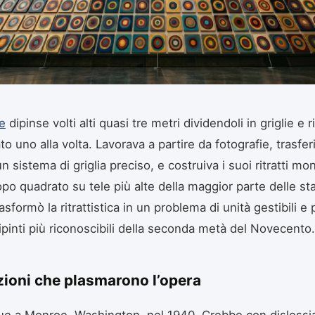
e
dipinse volti alti quasi tre metri dividendoli in griglie e
o uno alla volta. Lavorava a partire da fotografie, trasfer
n sistema di griglia preciso, e costruiva i suoi ritratti m
po quadrato su tele più alte della maggior parte delle sta
sformò la ritrattistica in un problema di unità gestibili e
dipinti più riconoscibili della seconda metà del Novecento.
zioni che plasmarono l’opera
e a Monroe, Washington, nel 1940. Crebbe con dislessi