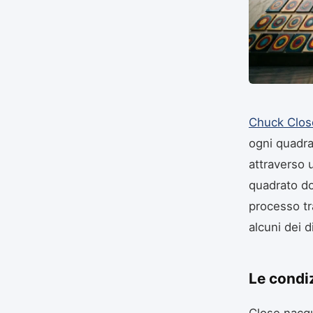
Chuck Clos
ogni quadrat
attraverso u
quadrato do
processo tra
alcuni dei 
Le condi
Close nacqu