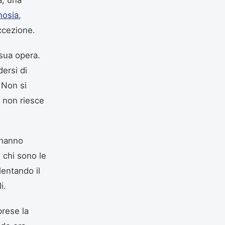
nosia
,
eccezione.
 sua opera.
ersi di
 Non si
o non riesce
 hanno
 chi sono le
lentando il
i.
prese la