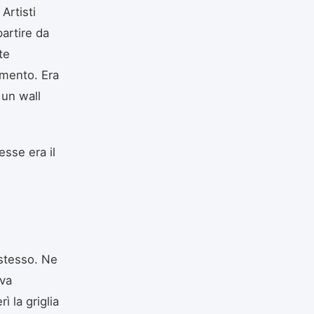
Artisti
artire da
te
imento. Era
 un wall
resse era il
 stesso. Ne
ava
ì la griglia