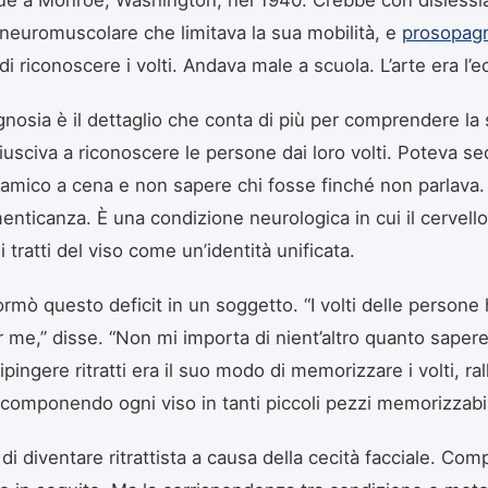
neuromuscolare che limitava la sua mobilità, e
prosopag
 di riconoscere i volti. Andava male a scuola. L’arte era l’
nosia è il dettaglio che conta di più per comprendere la
iusciva a riconoscere le persone dai loro volti. Poteva sed
 amico a cena e non sapere chi fosse finché non parlava.
menticanza. È una condizione neurologica in cui il cervell
i tratti del viso come un’identità unificata.
ormò questo deficit in un soggetto. “I volti delle persone
 me,” disse. “Non mi importa di nient’altro quanto sapere
pingere ritratti era il suo modo di memorizzare i volti, ral
componendo ogni viso in tanti piccoli pezzi memorizzabil
i diventare ritrattista a causa della cecità facciale. Com