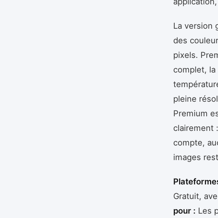
application,
La version g
des couleur
pixels. Pre
complet, la 
température
pleine résol
Premium est
clairement 
compte, auc
images rest
Plateformes
Gratuit, a
pour :
Les pe