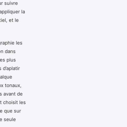
r suivre
appliquer la
el, et le
graphie les
on dans
les plus
 d’aplatir
calque
ux tonaux,
es avant de
t choisit les
re que sur
ne seule