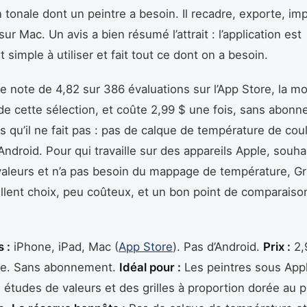
n tonale dont un peintre a besoin. Il recadre, exporte, im
ur Mac. Un avis a bien résumé l’attrait : l’application est
simple à utiliser et fait tout ce dont on a besoin.
une note de 4,82 sur 386 évaluations sur l’App Store, la m
de cette sélection, et coûte 2,99 $ une fois, sans abon
 qu’il ne fait pas : pas de calque de température de cou
Android. Pour qui travaille sur des appareils Apple, souha
aleurs et n’a pas besoin du mappage de température, Gr
llent choix, peu coûteux, et un bon point de comparaiso
 :
iPhone, iPad, Mac (
App Store
). Pas d’Android.
Prix :
2,
ue. Sans abonnement.
Idéal pour :
Les peintres sous Appl
 études de valeurs et des grilles à proportion dorée au pr