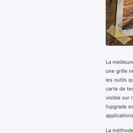
La meilleur
une grille 
les outils 
carte de te
visible sur
l’upgrade e
application
La méthode 