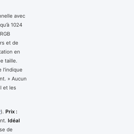
onnelle avec
squ’à 1024
s RGB
urs et de
tation en
 taille.
 l’indique
nt. » Aucun
 et les
y
).
Prix :
ent.
Idéal
yse de