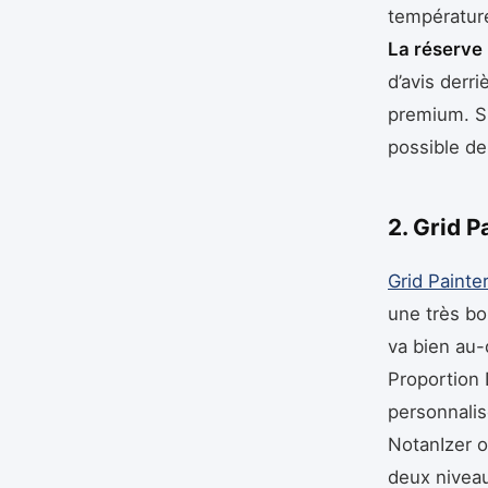
température
La réserve 
d’avis derri
premium. Si 
possible de
2. Grid P
Grid Painte
une très bo
va bien au-d
Proportion 
personnalis
NotanIzer o
deux niveau