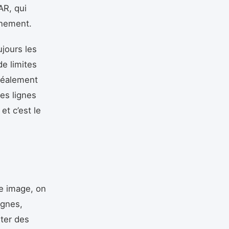
AR, qui
nnement.
ujours les
de limites
 idéalement
es lignes
et c’est le
ne image, on
ignes,
uter des