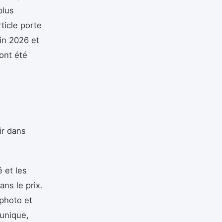
plus
rticle porte
in 2026 et
 ont été
ir dans
é et les
ns le prix.
 photo et
 unique,