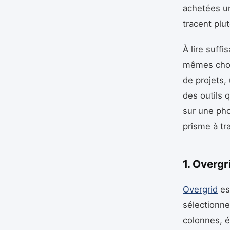
achetées un
tracent plu
À lire suff
mêmes chose
de projets, 
des outils 
sur une phot
prisme à tr
1. Overgr
Overgrid
est
sélectionne
colonnes, ép