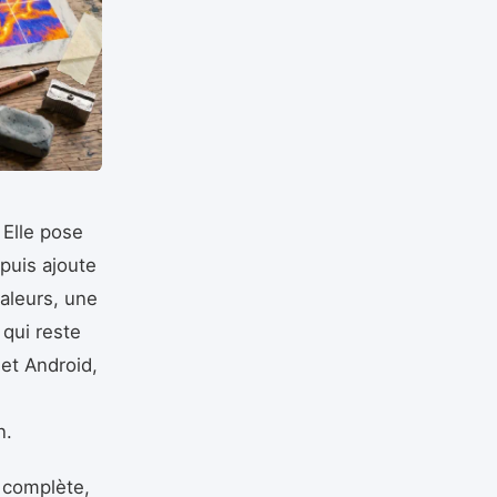
 Elle pose
 puis ajoute
valeurs, une
 qui reste
 et Android,
n.
e complète,