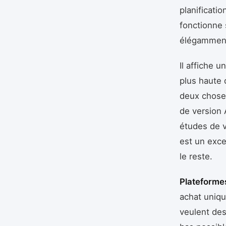
planificatio
fonctionne s
élégamment 
Il affiche 
plus haute 
deux choses
de version 
études de v
est un exce
le reste.
Plateformes
achat uniq
veulent des