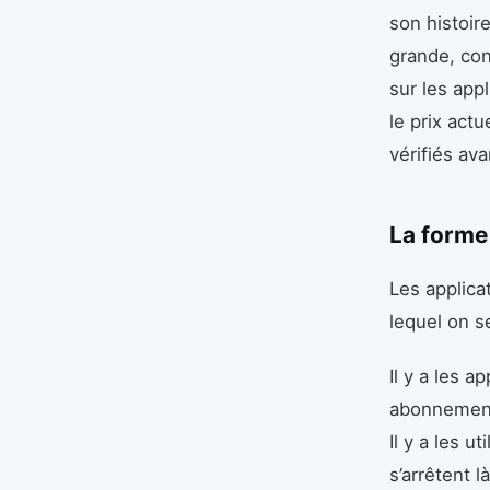
son histoire
grande, co
sur les app
le prix actu
vérifiés ava
La forme 
Les applica
lequel on s
Il y a les a
abonnements
Il y a les u
s’arrêtent l