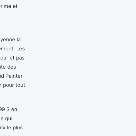
prime et
oyenne la
nement. Les
leur et pas
ite des
id Painter
n pour tout
99 $ en
e qui
ix le plus