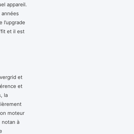
el appareil.
s années
re l’upgrade
it et il est
vergrid et
férence et
, la
ntièrement
 Son moteur
, notan à
e