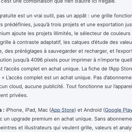
 c’est une combinaison que rien d’autre ici n’égale.
ratuite est un vrai outil, pas un appât : une grille foncti
s prédéfinies, jusqu’à trois projets et une exportation ju
mium ajoute les projets illimités, le sélecteur de couleur
grille à contraste adaptatif, les calques d’étude des vale
, des préréglages à sauvegarder et recharger, et l’expor
ution jusqu’à 4096 pixels pour imprimer à n’importe quelle
 l’accès complet en achat unique. La fiche de l’App Store
: « L’accès complet est un achat unique. Pas d’abonneme
un cloud, aucune publicité. Tout fonctionne sur l’appareil
ent privées.
 :
iPhone, iPad, Mac (
App Store
) et Android (
Google Pla
vec un upgrade premium en achat unique. Sans abonnem
intres et illustrateurs qui veulent grille, valeurs et anal