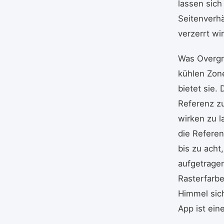
lassen sich
Seitenverhä
verzerrt wi
Was Overgri
kühlen Zone
bietet sie.
Referenz zu
wirken zu l
die Referen
bis zu acht
aufgetragen
Rasterfarbe
Himmel sich
App ist ein