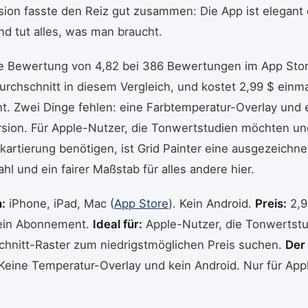
ion fasste den Reiz gut zusammen: Die App ist elegant 
d tut alles, was man braucht.
ine Bewertung von 4,82 bei 386 Bewertungen im App Sto
rchschnitt in diesem Vergleich, und kostet 2,99 $ einma
. Zwei Dinge fehlen: eine Farbtemperatur-Overlay und 
rsion. Für Apple-Nutzer, die Tonwertstudien möchten un
artierung benötigen, ist Grid Painter eine ausgezeichne
hl und ein fairer Maßstab für alles andere hier.
:
iPhone, iPad, Mac (
App Store
). Kein Android.
Preis:
2,9
Kein Abonnement.
Ideal für:
Apple-Nutzer, die Tonwertst
chnitt-Raster zum niedrigstmöglichen Preis suchen.
Der 
Keine Temperatur-Overlay und kein Android. Nur für App