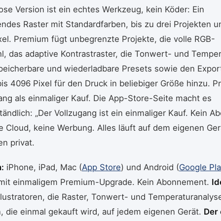
ose Version ist ein echtes Werkzeug, kein Köder: Ein
endes Raster mit Standardfarben, bis zu drei Projekten u
xel. Premium fügt unbegrenzte Projekte, die volle RGB-
, das adaptive Kontrastraster, die Tonwert- und Temper
peicherbare und wiederladbare Presets sowie den Export 
is 4096 Pixel für den Druck in beliebiger Größe hinzu. P
ang als einmaliger Kauf. Die App-Store-Seite macht es
ändlich: „Der Vollzugang ist ein einmaliger Kauf. Kein Ab
e Cloud, keine Werbung. Alles läuft auf dem eigenen Ger
en privat.
:
iPhone, iPad, Mac (
App Store
) und Android (
Google Pl
 mit einmaligem Premium-Upgrade. Kein Abonnement.
Id
llustratoren, die Raster, Tonwert- und Temperaturanalyse
 die einmal gekauft wird, auf jedem eigenen Gerät.
Der 