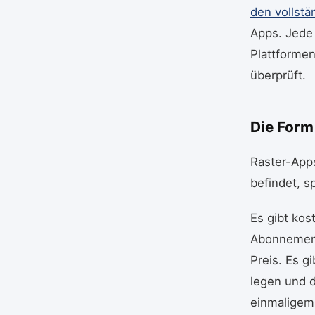
den vollstä
Apps. Jede 
Plattforme
überprüft.
Die Form
Raster-Apps
befindet, s
Es gibt kos
Abonnements
Preis. Es g
legen und d
einmaligem 