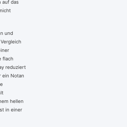
n auf das
nicht
en und
 Vergleich
einer
 flach
ay reduziert
r ein Notan
be
lt
nem hellen
t in einer