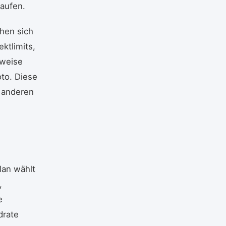
laufen.
chen sich
ktlimits,
rweise
oto. Diese
e anderen
Man wählt
,
e
drate