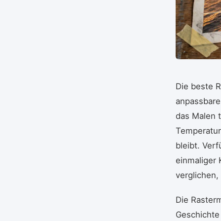
Die beste R
anpassbares
das Malen t
Temperaturk
bleibt. Ver
einmaliger
verglichen,
Die Rasterm
Geschichte 