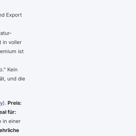
nd Export
atur-
in voller
remium ist
o." Kein
ät, und die
ay
).
Preis:
eal für:
 in einer
ehrliche