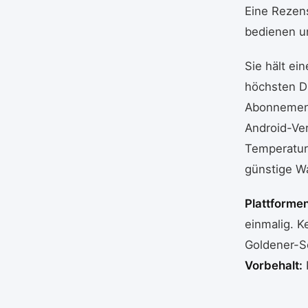
Eine Rezens
bedienen un
Sie hält e
höchsten Du
Abonnement
Android-Ve
Temperaturk
günstige Wa
Plattformen
einmalig. 
Goldener-S
Vorbehalt: