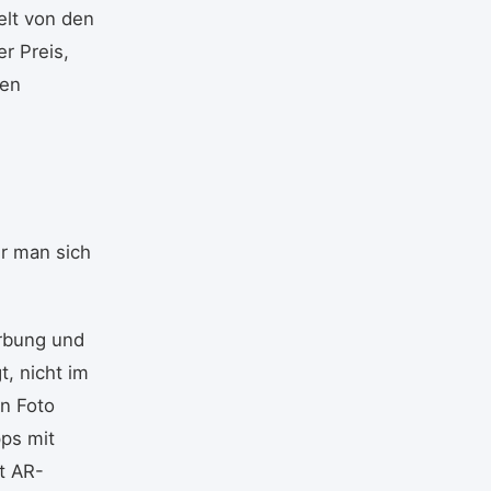
delt von den
r Preis,
ben
er man sich
erbung und
, nicht im
in Foto
pps mit
t AR-