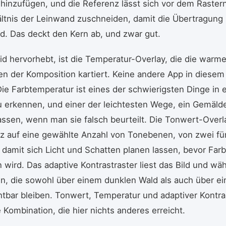
 hinzufügen, und die Referenz lässt sich vor dem Raster
ltnis der Leinwand zuschneiden, damit die Übertragung 
rd. Das deckt den Kern ab, und zwar gut.
d hervorhebt, ist die Temperatur-Overlay, die die warm
n der Komposition kartiert. Keine andere App in diesem
 Die Farbtemperatur ist eines der schwierigsten Dinge in 
 erkennen, und einer der leichtesten Wege, ein Gemälde
assen, wenn man sie falsch beurteilt. Die Tonwert-Overl
z auf eine gewählte Anzahl von Tonebenen, von zwei fü
, damit sich Licht und Schatten planen lassen, bevor Far
 wird. Das adaptive Kontrastraster liest das Bild und wäh
n, die sowohl über einem dunklen Wald als auch über ei
tbar bleiben. Tonwert, Temperatur und adaptiver Kontras
e Kombination, die hier nichts anderes erreicht.