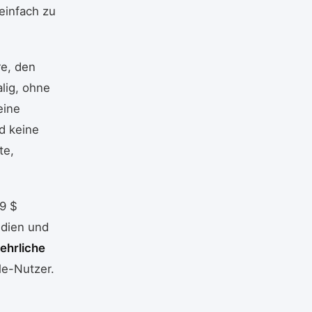
einfach zu
re, den
lig, ohne
eine
d keine
te,
9 $
udien und
ehrliche
le-Nutzer.