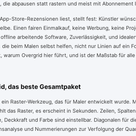
, die abpausen statt rastern und meist mit Abonnement 
pp-Store-Rezensionen liest, stellt fest: Künstler wüns
lbe. Einen fairen Einmalkauf, keine Werbung, keine Proje
 offline arbeitende Software, Zuverlässigkeit, und ideale
die beim Malen selbst helfen, nicht nur Linien auf ein F
rt, warum Overgrid hier führt, und ist der Maßstab für all
rid, das beste Gesamtpaket
t ein Raster-Werkzeug, das für Maler entwickelt wurde. 
ählt das Raster, es erscheint in Sekunden. Zeilen, Spalten
e, Deckkraft und Farbe sind einstellbar. Diagonalen für di
nsanalyse und Nummerierungen zur Verfolgung der Qua