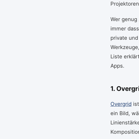
Projektoren
Wer genug A
immer dasse
private und
Werkzeuge, 
Liste erklä
Apps.
1. Overg
Overgrid
is
ein Bild, w
Linienstärk
Kompositio