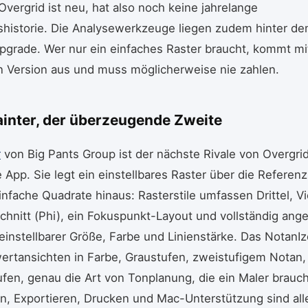
vergrid ist neu, hat also noch keine jahrelange
historie. Die Analysewerkzeuge liegen zudem hinter d
grade. Wer nur ein einfaches Raster braucht, kommt mi
n Version aus und muss möglicherweise nie zahlen.
Painter, der überzeugende Zweite
r
von Big Pants Group ist der nächste Rivale von Overgri
 App. Sie legt ein einstellbares Raster über die Referen
infache Quadrate hinaus: Rasterstile umfassen Drittel, Vi
hnitt (Phi), ein Fokuspunkt-Layout und vollständig ang
 einstellbarer Größe, Farbe und Linienstärke. Das Notan
ertansichten in Farbe, Graustufen, zweistufigem Notan, 
ufen, genau die Art von Tonplanung, die ein Maler brauch
, Exportieren, Drucken und Mac-Unterstützung sind all