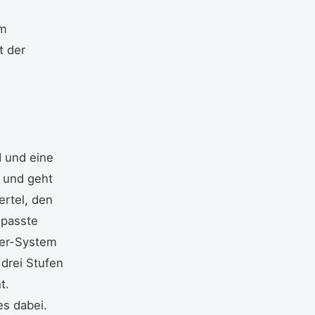
em
t der
d und eine
z und geht
ertel, den
epasste
Izer-System
drei Stufen
t.
es dabei.