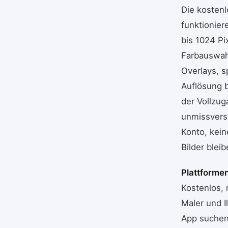
Die kostenl
funktionier
bis 1024 Pi
Farbauswahl
Overlays, s
Auflösung b
der Vollzug
unmissverst
Konto, kein
Bilder bleib
Plattformen
Kostenlos,
Maler und I
App suchen,