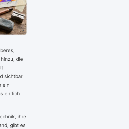
uberes,
hinzu, die
lt-
d sichtbar
e ein
s ehrlich
echnik, ihre
nd, gibt es