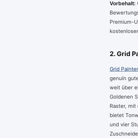
Vorbehalt:
O
Bewertungs
Premium-Up
kostenlose
2. Grid 
Grid Painte
genuín gute
weit über e
Goldenen Sc
Raster, mit
bietet Tonw
und vier St
Zuschneiden