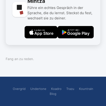
Mintza
Führe ein echtes Gespräch in der
Sprache, die du lernst. Steckst du fest,
wechselt sie zu deiner.
Laden im
JETZT BEI
App Store
Google Play
Fang an zu reden.
Overgrid
Undertone
Koadro
Trazu
Kountrain
Blog