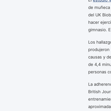
de muñeca p
del UK Biob
hacer ejerc
gimnasio. E
Los hallazg
produjeron 
causas y de
de 4,4 minu
personas co
La adherenc
British Jou
entrenamie
aproximadam