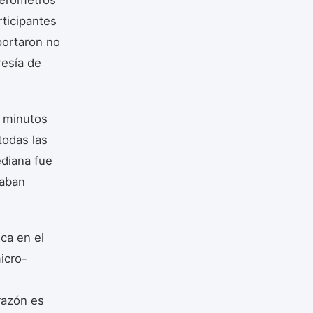
rticipantes
portaron no
resía de
s minutos
todas las
ediana fue
raban
ica en el
icro-
razón es