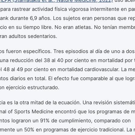
ara rastrear actividad física vigorosa intermitente en pa
ank durante 6,9 años. Los sujetos eran personas que re
icio en su tiempo libre. No eran atletas. No tenían memb
ran adultos sedentarios.
os fueron específicos. Tres episodios al día de uno a do
una reducción del 38 al 40 por ciento en mortalidad por 
l 48 al 49 por ciento en mortalidad cardiovascular. La m
tos diarios en total. El efecto fue comparable al que log
n ejercicio estructurado.
ia es la otra mitad de la ecuación. Una revisión sistemát
rnal of Sports Medicine encontró que los programas de m
ntos lograron un 91% de cumplimiento, comparado con
ente un 50% en programas de ejercicio tradicional. La 