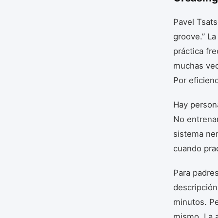
Pavel Tsats
groove.” La
práctica fr
muchas vece
Por eficienc
Hay person
No entrena
sistema ner
cuando prac
Para padres
descripción
minutos. Pe
mismo. La a