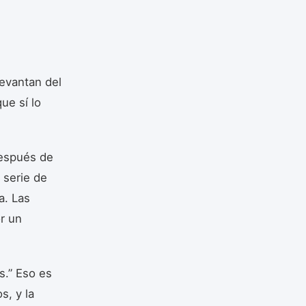
levantan del
ue sí lo
después de
 serie de
a. Las
r un
s.” Eso es
s, y la