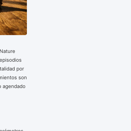
 Nature
 episodios
talidad por
amientos son
po agendado
erómetros