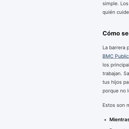
simple. Los
quién cuide
Cómo se 
La barrera 
BMC Public
los princip
trabajan. S
tus hijos p
porque no l
Estos son m
Mientras