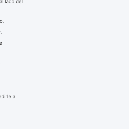
al lado del
o.
.
e
.
dirle a