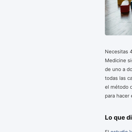
Necesitas 4
Medicine si
de uno a do
todas las c
el método 
para hacer e
Lo que di
El
estudio V