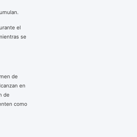
cumulan.
durante el
mientras se
lumen de
lcanzan en
ón de
ienten como