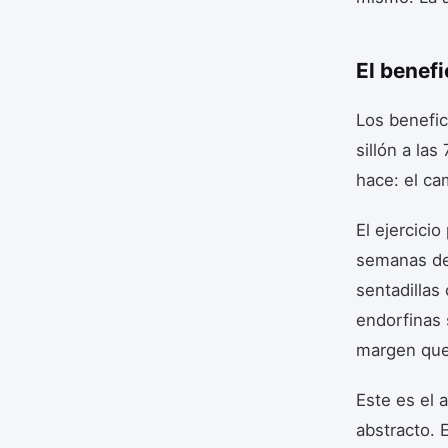
El benef
Los benefic
sillón a la
hace: el ca
El ejercici
semanas de
sentadillas
endorfinas 
margen que
Este es el 
abstracto. 