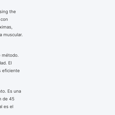
sing the
 con
ximas,
ra muscular.
e método.
ad. El
 eficiente
nto. Es una
n de 45
l es el