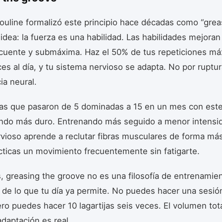
ouline formalizó este principio hace décadas como “grea
 idea: la fuerza es una habilidad. Las habilidades mejoran
ecuente y submáxima. Haz el 50% de tus repeticiones má
s al día, y tu sistema nervioso se adapta. No por ruptu
ia neural.
as que pasaron de 5 dominadas a 15 en un mes con est
ndo más duro. Entrenando más seguido a menor intensid
vioso aprende a reclutar fibras musculares de forma más
ticas un movimiento frecuentemente sin fatigarte.
, greasing the groove no es una filosofía de entrenamie
 de lo que tu día ya permite. No puedes hacer una sesió
ro puedes hacer 10 lagartijas seis veces. El volumen tota
daptación es real.