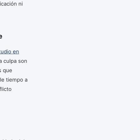
icación ni
e
tudio en
a culpa son
s que
le tiempo a
licto