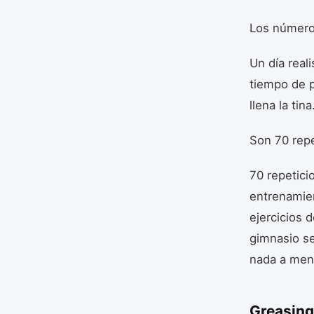
Los número
Un día reali
tiempo de p
llena la tina
Son 70 repe
70 repetici
entrenamie
ejercicios d
gimnasio se
nada a men
Greasing