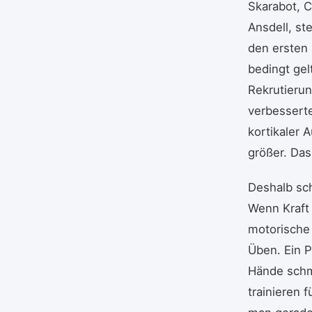
Skarabot, C
Ansdell, st
den ersten 
bedingt ge
Rekrutierun
verbesserte
kortikaler 
größer. Das
Deshalb sch
Wenn Kraft 
motorische 
Üben. Ein Pi
Hände schme
trainieren