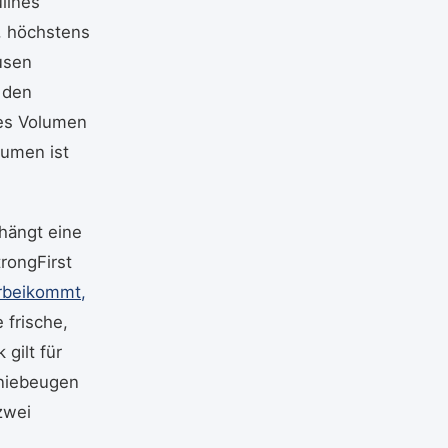
lines
, höchstens
usen
 den
ßes Volumen
lumen ist
hängt eine
rongFirst
orbeikommt,
 frische,
gilt für
Kniebeugen
zwei