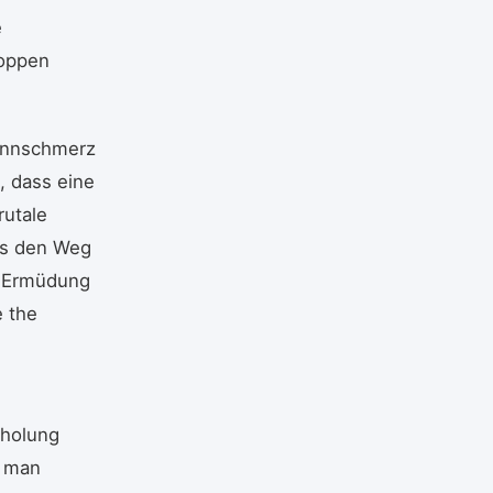
e
toppen
rennschmerz
, dass eine
rutale
als den Weg
s. Ermüdung
e the
rholung
t man