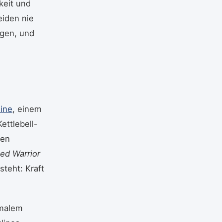
keit und
eiden nie
ngen, und
line
, einem
ettlebell-
men
ed Warrior
teht: Kraft
imalem