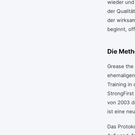
wieder und 
der Qualitä
der wirksam
beginnt, of
Die Meth
Grease the
ehemaligen 
Training i
StrongFirst
von 2003 da
ist eine ne
Das Protok