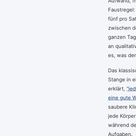
Aufwand, fr
Faustregel
fünf pro S
zwischen de
ganzen Tag
an qualitat
es, was den
Das klassis
Stange in e
erklärt,
“je
eine gute 
saubere Kli
jede Körpe
während der
Aufgaben.