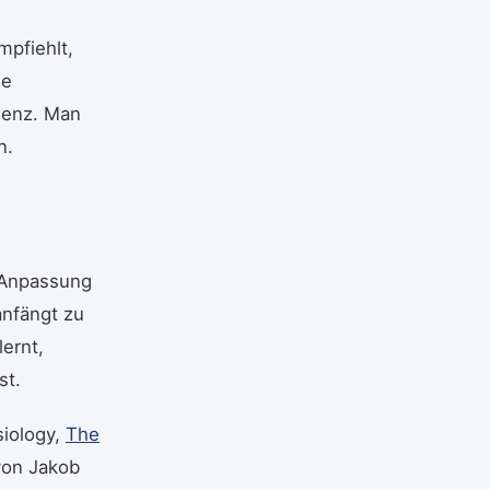
mpfiehlt,
ie
uenz. Man
n.
e Anpassung
anfängt zu
ernt,
st.
siology,
The
on Jakob