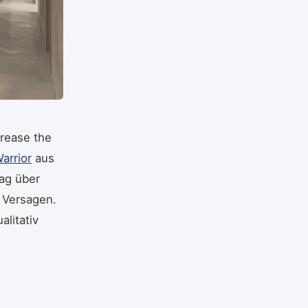
Grease the
arrior
aus
ag über
 Versagen.
alitativ