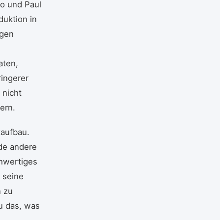
io und Paul
duktion in
ngen
aten,
ingerer
 nicht
ern.
taufbau.
ede andere
chwertiges
s seine
n zu
u das, was