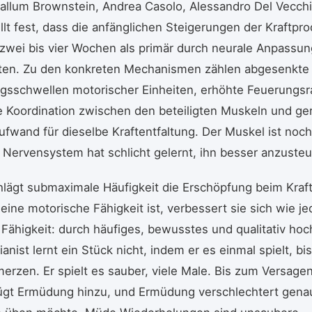
allum Brownstein, Andrea Casolo, Alessandro Del Vecch
ellt fest, dass die anfänglichen Steigerungen der Kraftpro
zwei bis vier Wochen als primär durch neurale Anpassu
lten. Zu den konkreten Mechanismen zählen abgesenkte
gsschwellen motorischer Einheiten, erhöhte Feuerungsr
 Koordination zwischen den beteiligten Muskeln und ger
Aufwand für dieselbe Kraftentfaltung. Der Muskel ist noch
 Nervensystem hat schlicht gelernt, ihn besser anzusteu
lägt submaximale Häufigkeit die Erschöpfung beim Kraf
eine motorische Fähigkeit ist, verbessert sie sich wie j
Fähigkeit: durch häufiges, bewusstes und qualitativ ho
anist lernt ein Stück nicht, indem er es einmal spielt, bi
rzen. Er spielt es sauber, viele Male. Bis zum Versage
 fügt Ermüdung hinzu, und Ermüdung verschlechtert gena