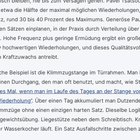
isch bleiben, nie bis zum Versagen gehen. Pavel Tsatsou
: etwa die Hälfte der maximal möglichen Wiederholungen
atz, rund 30 bis 40 Prozent des Maximums. Generöse Pa
n Sätzen einplanen, in der Praxis durch Verteilung über
. Hohe Frequenz plus geringe Ermüdung ergibt ein gro
iv hochwertigen Wiederholungen, und dieses Qualitätsvo
 Kraftzuwachs antreibt.
che Beispiel ist die Klimmzugstange im Türrahmen. Man 
inen Durchgang, den man oft benutzt, und macht, wie St
des Mal, wenn man im Laufe des Tages an der Stange v
Wiederholung”
. Über einen Tag akkumuliert man Dutzende
mmzüge ohne einen einzigen harten Satz. Dieselbe Logik 
rgewichtsübung. Liegestütze neben dem Schreibtisch. 
 Wasserkocher läuft. Ein Satz Ausfallschritte zwischen 