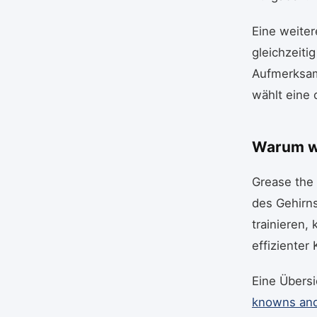
Eine weiter
gleichzeiti
Aufmerksam
wählt eine 
Warum we
Grease the 
des Gehirns
trainieren,
effizienter
Eine Übersi
knowns and 