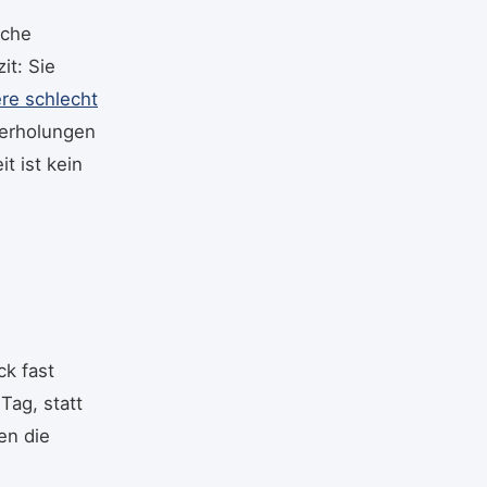
sche
it: Sie
re schlecht
derholungen
t ist kein
ck fast
Tag, statt
en die