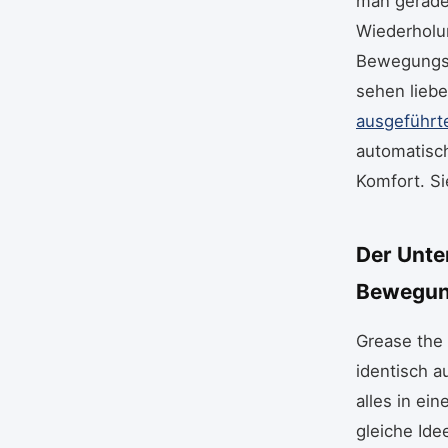
man gerade
Wiederholu
Bewegungsmu
sehen lieb
ausgeführt
automatisch
Komfort. Si
Der Unte
Bewegun
Grease the
identisch a
alles in ei
gleiche Ide