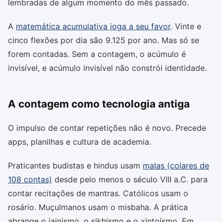
lembradas de algum momento do mês passado.
A
matemática acumulativa joga a seu favor
. Vinte e
cinco flexões por dia são 9.125 por ano. Mas só se
forem contadas. Sem a contagem, o acúmulo é
invisível, e acúmulo invisível não constrói identidade.
A contagem como tecnologia antiga
O impulso de contar repetições não é novo. Precede
apps, planilhas e cultura de academia.
Praticantes budistas e hindus usam
malas (colares de
108 contas)
desde pelo menos o século VIII a.C. para
contar recitações de mantras. Católicos usam o
rosário. Muçulmanos usam o misbaha. A prática
abrange o jainismo, o sikhismo e o xintoísmo. Em