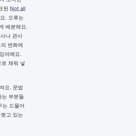
발표된
Not all
요. 오류는
게 배분해요.
동사나 관사
소의 변화에
잉여예요.
로 채워 넣
져요. 문법
하는 부분들
우는 드물어
아붓고 있는