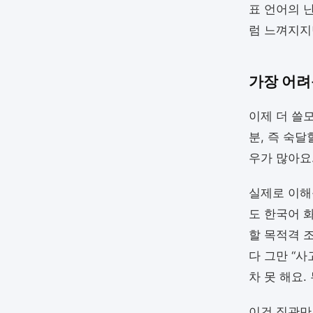
표 언어의 
럼 느껴지지
가장 어려
이제 더 쓸
분, 즉 숙
우가 많아요
실제로 이해
도 한국어 
할 목적격 
다 그만 “
차 못 해요
이건 직관만