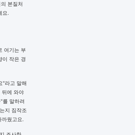
전의 본질처
에요.
로 여기는 부
향이 작은 경
요"라고 말해
 뒤에 와야
과"를 말하려
었는지 짐작조
가까웠고요.
지 조사한