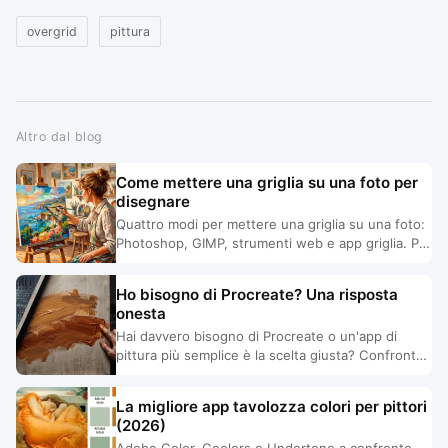
overgrid
pittura
Altro dal blog
Come mettere una griglia su una foto per
disegnare
Quattro modi per mettere una griglia su una foto:
Photoshop, GIMP, strumenti web e app griglia. Più
l'errore di esportazione che quasi tutti ignorano.
Ho bisogno di Procreate? Una risposta
onesta
Hai davvero bisogno di Procreate o un'app di
pittura più semplice è la scelta giusta? Confronto
onesto e risposta chiara, incluso Android.
La migliore app tavolozza colori per pittori
(2026)