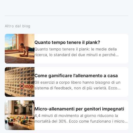
Altro dal blog
Quanto tempo tenere il plank?
Quanto tempo tenere il plank: le medie della
ricerca, lo standard dei due minuti e perché
renderlo più difficile batte renderlo più lungo, una
volta raggiunto quel livello.
Come gamificare l'allenamento a casa
Gli esercizi a corpo libero hanno bisogno di un
sistema di feedback, non di più varietà. Ecco
come rendere visibili i progressi e non mollare.
Micro-allenamenti per genitori impegnati
4,4 minuti di movimento al giorno riducono la
mortalità del 30%. Ecco come funzionano i micro-
allenamenti per chi non ha tempo programmato
per allenarsi.