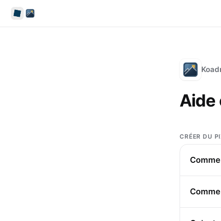
Koad
Aide 
CRÉER DU P
Comment
Comment