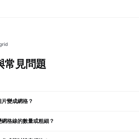
grid
與常見問題
相片變成網格？
變網格線的數量或粗細？