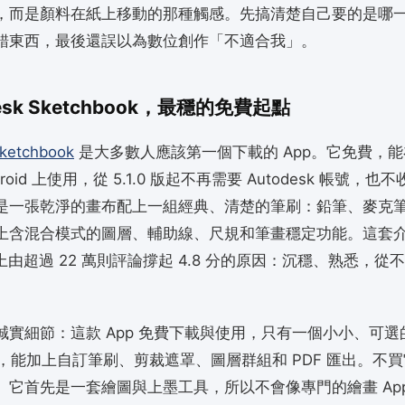
，而是顏料在紙上移動的那種觸感。先搞清楚自己要的是哪
錯東西，最後還誤以為數位創作「不適合我」。
odesk Sketchbook，最穩的免費起點
ketchbook
是大多數人應該第一個下載的 App。它免費，能在 
Android 上使用，從 5.1.0 版起不再需要 Autodesk 帳號，
是一張乾淨的畫布配上一組經典、清楚的筆刷：鉛筆、麥克
上含混合模式的圖層、輔助線、尺規和筆畫穩定功能。這套
ore 上由超過 22 萬則評論撐起 4.8 分的原因：沉穩、熟悉，
誠實細節：這款 App 免費下載與使用，只有一個小小、可選
買，能加上自訂筆刷、剪裁遮罩、圖層群組和 PDF 匯出。不
。它首先是一套繪圖與上墨工具，所以不會像專門的繪畫 App