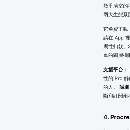
幾乎清空的禪模
兩大生態系
它免費下載
請在 Ap
期性扣款。S
重的圖層機
支援平台：
性的 Pro 
的人。
誠實
斷和訂閱兩
4. Pro