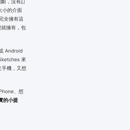
次買斷，沒有訂
機大小的介面
想完全擁有這
費就擁有，包
 Android
tches 來
一支手機，又想
Phone、想
實的小提