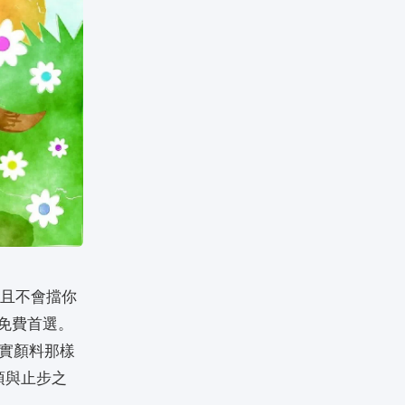
而且不會擋你
最穩的免費首選。
像真實顏料那樣
項與止步之