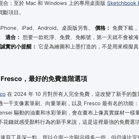
合；至於 Mac 和 Windows 上的專用桌面版
Sketchbook 
買斷項目。
iPhone、iPad、Android。桌面版另售。
價格：
免費下載，
級。
適合：
想要一款乾淨、免費、免帳號，第一天就不會被淹
誠實的小提醒：
它是為繪圖和上墨打造的，不是用來模擬真
be Fresco，最好的免費進階選項
co
在 2024 年 10 月對所有人完全免費，這改變了新手的
一千支像素筆刷、向量筆刷，以及 Fresco 最有名的功能
e Sensei 驅動的油畫和水彩筆刷，會在畫布上像真實媒材一
不花錢就感受顏料行為的新手來說，這是這裡最強的免費選
o 比純速寫工具深一點，所以介面一次顯示得多一些，但仍遠比