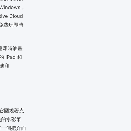
indows，
e Cloud
想免費玩即時
連即時油畫
iPad 和
帳號和
。它圍繞著克
色的水彩筆
有一個把介面