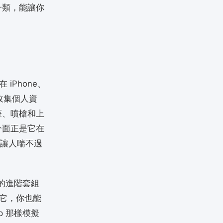
一類，能讓你
iPhone、
也不收集個人資
筆、噴槍和上
介面正是它在
從不讓人喘不過
的進階套組
買它，你也能
 那樣模擬