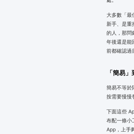
大多數「最
新手、是重
的人，那問
年後還是能回
前都確認過
「簡易」
簡易不等於
按需要慢慢
下面這些 
布配一條小
App，上