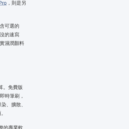
Pro
，則是另
含可選的
沒的速寫
實濕潤顏料
盤算。免費版
：即時筆刷，
樣暈染、擴散、
項。
完整的專業軟