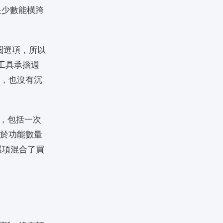
，是少數能橫跨
閱選項，所以
工具承擔週
集，也沒有沉
，包括一次
於功能數量
選項混合了買