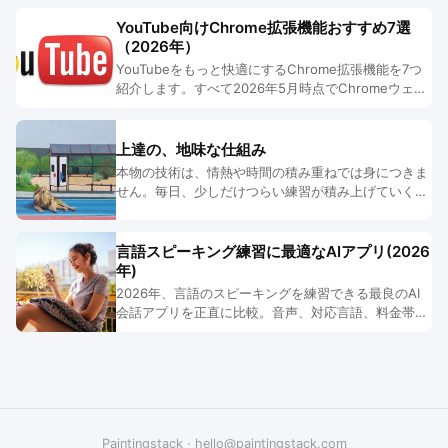
YouTube向けChrome拡張機能おすすめ7選
（2026年）
YouTubeをもっと快適にするChrome拡張機能を7つ
紹介します。すべて2026年5月時点でChromeウェブ
ストアにて動作確認済みです。
上達の、地味な仕組み
本物の技術は、情熱や時間の積み重ねでは身につきま
せん。毎日、少しだけつらい練習が積み上げていくも
のです。上達がどう起こるのか、その実際を見ていき
ます。
言語スピーキング練習に最適なAIアプリ(2026
年)
2026年、言語のスピーキングを練習できる最良のAI
会話アプリを正直に比較。音声、対応言語、料金帯、
そして誰に向くかまで解説します。
Paintingstack
·
hello@paintingstack.com